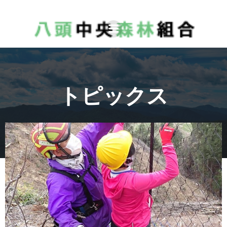
コ
ン
テ
ン
ツ
へ
トピックス
ス
キ
ッ
プ