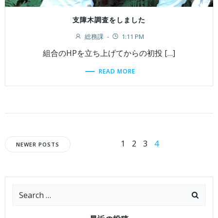
支障木調査をしました
総務課
-
1:11 PM
組合のHPを立ち上げてからの初投 […]
READ MORE
Posts
Posts
Page
Page
Page
Page
1
2
3
4
NEWER POSTS
navigation
navigation
Search
for: