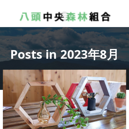
コ
ン
テ
ン
ツ
へ
Posts in 2023年8月
ス
キ
ッ
プ