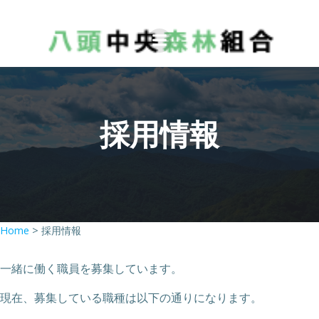
コ
ン
テ
ン
ツ
へ
採用情報
ス
キ
ッ
プ
Home
>
採用情報
一緒に働く職員を募集しています。
現在、募集している職種は以下の通りになります。