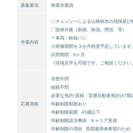
募集要項
林業作業員
〇チェンソーによる山林樹木の伐採及び
〇造林作業（新植、除伐、間伐 等）
＊車両：軽箱バン
作業内容
※研修期間を３か月程度予定しています
試用期間：6ヶ月
《現場見学も可能です。ご相談ください
学歴不問
経験不問
必要な免許/資格：普通自動車免許(AT限
応募資格
年齢制限制限あり
年齢制限範囲 45歳以下
年齢制限該当事由 キャリア形成
年齢制限の理由 長期雇用者希望のため