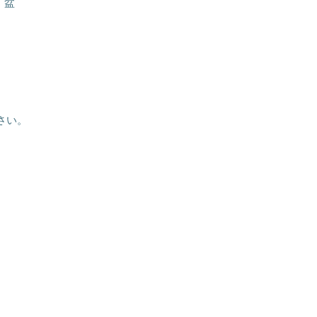
、盆
さい。