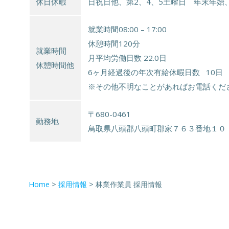
休日休暇
日祝日他、第2、4、5土曜日 年末年始
就業時間08:00 – 17:00
休憩時間120分
就業時間
月平均労働日数 22.0日
休憩時間他
6ヶ月経過後の年次有給休暇日数 10日
※その他不明なことがあればお電話くだ
〒680-0461
勤務地
鳥取県八頭郡八頭町郡家７６３番地１０
Home
>
採用情報
>
林業作業員 採用情報