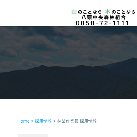
コ
ン
テ
ン
ツ
へ
ス
キ
ッ
プ
Home
>
採用情報
>
林業作業員 採用情報