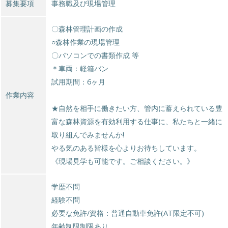
募集要項
事務職及び現場管理
〇森林管理計画の作成
○森林作業の現場管理
〇パソコンでの書類作成 等
＊車両：軽箱バン
試用期間：6ヶ月
作業内容
★自然を相手に働きたい方、管内に蓄えられている豊
富な森林資源を有効利用する仕事に、私たちと一緒に
取り組んでみませんか!
やる気のある皆様を心よりお待ちしています。
《現場見学も可能です。ご相談ください。》
学歴不問
経験不問
必要な免許/資格：普通自動車免許(AT限定不可)
年齢制限制限あり