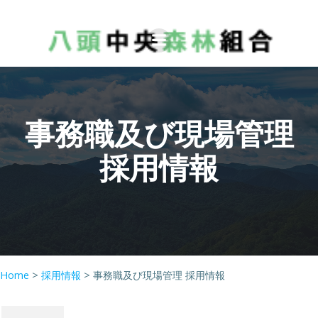
コ
ン
テ
ン
ツ
へ
事務職及び現場管理
ス
キ
採用情報
ッ
プ
Home
>
採用情報
>
事務職及び現場管理 採用情報